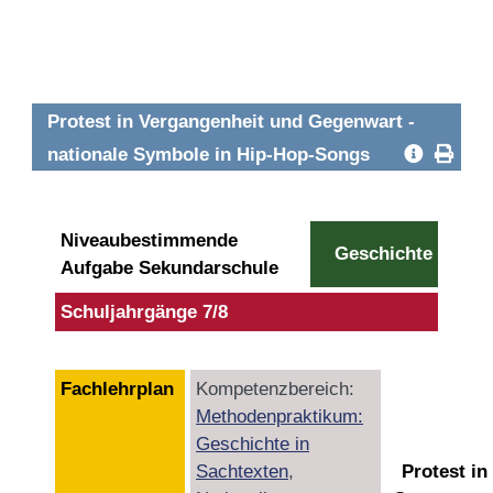
Protest in Vergangenheit und Gegenwart -
nationale Symbole in Hip-Hop-Songs
Niveaubestimmende
Geschichte
Aufgabe Sekundarschule
Schuljahrgänge 7/8
Fachlehrplan
Kompetenzbereich:
Methodenpraktikum:
Geschichte in
Sachtexten
,
Protest in