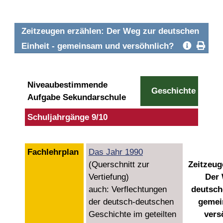
Zeitzeugen erzählen: Der Weg zur deutschen
Einheit - gemeinsam und versöhnlich?
Niveaubestimmende
Geschichte
Aufgabe Sekundarschule
Schuljahrgänge 9/10
Fachlehrplan
Das Jahr 1990
(Querschnitt zur
Zeitzeug
Vertiefung)
Der 
auch:
Verflechtungen
deutsch
der deutsch-deutschen
gemei
Geschichte im geteilten
vers