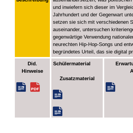
und inwiefern sich dieser im Vergle
Jahrhundert und der Gegenwart unt
setzen sie sich mit verschiedenen 
auseinander, untersuchen kriterienge
gegenwärtige Verwendung nationale
neurechten Hip-Hop-Songs und entw
begründetes Urteil, das sie digital p
Did.
Schülermaterial
Erwar
Hinweise
A
Zusatzmaterial