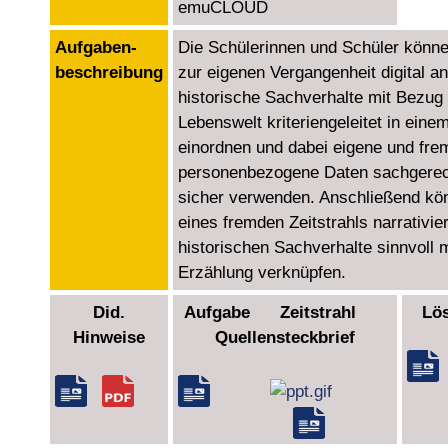
emuCLOUD
Aufgaben­
Die Schülerinnen und Schüler können
beschreibung
zur eigenen Vergangenheit digital an
historische Sachverhalte mit Bezug
Lebenswelt kriteriengeleitet in einem
einordnen und dabei eigene und fre
personenbezogene Daten sachgerech
sicher verwenden. Anschließend kön
eines fremden Zeitstrahls narrativie
historischen Sachverhalte sinnvoll m
Erzählung verknüpfen.
Did.
Aufgabe Zeitstrahl
Lö
Hinweise
Quellensteckbrief