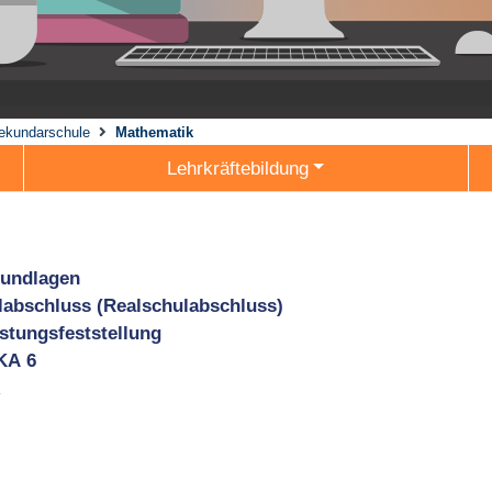
ekundarschule
Mathematik
Lehrkräftebildung
rundlagen
ulabschluss (Realschulabschluss)
stungsfeststellung
KA 6