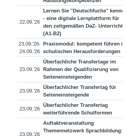
Handlungskompetenzen
Lernen Sie "Deutschfuchs" kennen
- eine digitale Lernplattform für
22.09.'26
[D
den zeitgemäßen DaZ- Unterricht
(A1-B2)
23.09.'26-
Praxismodul: kompetent führen in
[D
24.09.'26
schulischen Herausforderungen
Überfachliche Transfertage im
23.09.'26
Rahmen der Qualifizierung von
[D
Seiteneinsteigenden
Überfachlicher Transfertag für
23.09.'26
[D
Seiteneinsteigende
Überfachlicher Transfertag
23.09.'26
[D
weiterführende Schulformen
Auftaktveranstaltung
Themennetzwerk Sprachbildung:
23.09.'26
[D