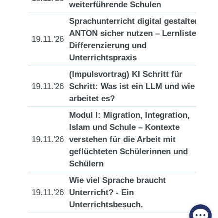
weiterführende Schulen
Sprachunterricht digital gestalten:
ANTON sicher nutzen – Lernlisten,
19.11.'26
[D
Differenzierung und
Unterrichtspraxis
(Impulsvortrag) KI Schritt für
19.11.'26
Schritt: Was ist ein LLM und wie
[D
arbeitet es?
Modul I: Migration, Integration,
Islam und Schule – Kontexte
19.11.'26
verstehen für die Arbeit mit
[D
geflüchteten Schülerinnen und
Schülern
Wie viel Sprache braucht
19.11.'26
Unterricht? - Ein
[D
Unterrichtsbesuch.