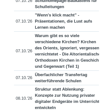
07.10.'26
Schulhomepage-Baukastens für
[D
Schulleitungen
"Wenn's klick macht" -
07.10.'26
Präsentationen, die Lust aufs
[D
Lernen machen
Warum gibt es so viele
verschiedene Kirchen? Kirchen
des Orients, ignoriert, vergessen,
07.10.'26
[D
vernichtetet - Die Altorientalischen
Orthodoxen Kirchen in Geschichte
und Gegenwart (Teil 1)
Überfachlicher Transfertag
07.10.'26
[D
weiterführende Schulen
Struktur statt Ablenkung:
Konzepte zur Nutzung privater
08.10.'26
[D
digitaler Endgeräte im Unterricht
entwickeln