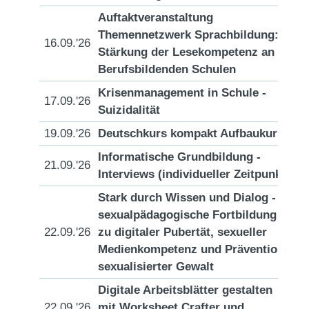
Auftaktveranstaltung
Themennetzwerk Sprachbildung:
16.09.'26
[D
Stärkung der Lesekompetenz an
Berufsbildenden Schulen
Krisenmanagement in Schule -
17.09.'26
[D
Suizidalität
19.09.'26
Deutschkurs kompakt Aufbaukurs
[D
Informatische Grundbildung -
21.09.'26
[D
Interviews (individueller Zeitpunkt)
Stark durch Wissen und Dialog -
sexualpädagogische Fortbildung
22.09.'26
zu digitaler Pubertät, sexueller
[D
Medienkompetenz und Prävention
sexualisierter Gewalt
Digitale Arbeitsblätter gestalten
22.09.'26
mit Worksheet Crafter und
[D