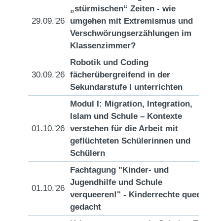
„stürmischen“ Zeiten - wie
29.09.'26
umgehen mit Extremismus und
[D
Verschwörungserzählungen im
Klassenzimmer?
Robotik und Coding
30.09.'26
fächerübergreifend in der
[D
Sekundarstufe I unterrichten
Modul I: Migration, Integration,
Islam und Schule – Kontexte
01.10.'26
verstehen für die Arbeit mit
[D
geflüchteten Schülerinnen und
Schülern
Fachtagung "Kinder- und
Jugendhilfe und Schule
01.10.'26
[D
verqueeren!" - Kinderrechte queer
gedacht