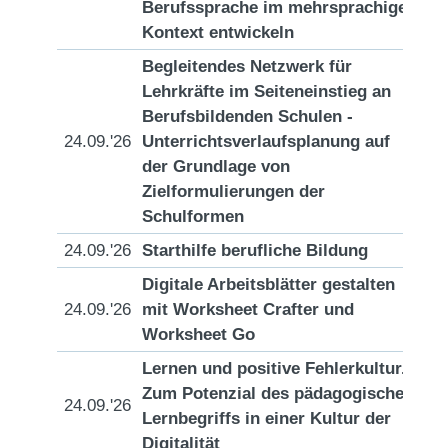
Berufssprache im mehrsprachigen
Kontext entwickeln
Begleitendes Netzwerk für
Lehrkräfte im Seiteneinstieg an
Berufsbildenden Schulen -
24.09.'26
Unterrichtsverlaufsplanung auf
[D
der Grundlage von
Zielformulierungen der
Schulformen
24.09.'26
Starthilfe berufliche Bildung
[D
Digitale Arbeitsblätter gestalten
24.09.'26
mit Worksheet Crafter und
[D
Worksheet Go
Lernen und positive Fehlerkultur.
Zum Potenzial des pädagogischen
24.09.'26
[D
Lernbegriffs in einer Kultur der
Digitalität