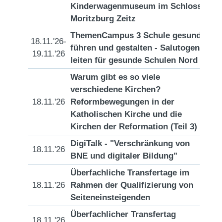
Kinderwagenmuseum im Schloss
Moritzburg Zeitz
ThemenCampus 3 Schule gesund
18.11.'26-
führen und gestalten - Salutogen
[D
19.11.'26
leiten für gesunde Schulen Nord
Warum gibt es so viele
verschiedene Kirchen?
18.11.'26
Reformbewegungen in der
[D
Katholischen Kirche und die
Kirchen der Reformation (Teil 3)
DigiTalk - "Verschränkung von
18.11.'26
[D
BNE und digitaler Bildung"
Überfachliche Transfertage im
18.11.'26
Rahmen der Qualifizierung von
[D
Seiteneinsteigenden
Überfachlicher Transfertag
18.11.'26
[D