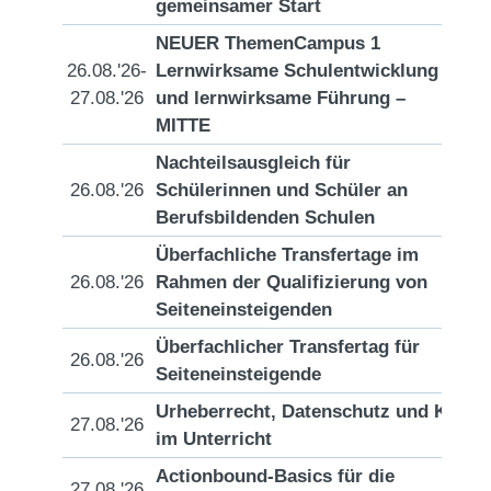
gemeinsamer Start
NEUER ThemenCampus 1
26.08.'26-
Lernwirksame Schulentwicklung
[D
27.08.'26
und lernwirksame Führung –
MITTE
Nachteilsausgleich für
26.08.'26
Schülerinnen und Schüler an
[D
Berufsbildenden Schulen
Überfachliche Transfertage im
26.08.'26
Rahmen der Qualifizierung von
[D
Seiteneinsteigenden
Überfachlicher Transfertag für
26.08.'26
[D
Seiteneinsteigende
Urheberrecht, Datenschutz und KI
27.08.'26
[D
im Unterricht
Actionbound-Basics für die
27.08.'26
[D