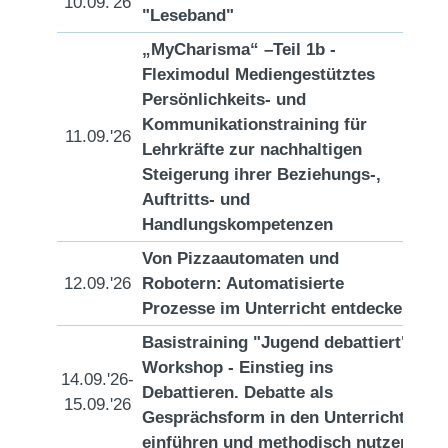
10.09.'26
[D
"Leseband"
„MyCharisma“ –Teil 1b -
Fleximodul Mediengestütztes
Persönlichkeits- und
Kommunikationstraining für
11.09.'26
[D
Lehrkräfte zur nachhaltigen
Steigerung ihrer Beziehungs-,
Auftritts- und
Handlungskompetenzen
Von Pizzaautomaten und
12.09.'26
Robotern: Automatisierte
[D
Prozesse im Unterricht entdecken
Basistraining "Jugend debattiert"/
Workshop - Einstieg ins
14.09.'26-
Debattieren. Debatte als
[D
15.09.'26
Gesprächsform in den Unterricht
einführen und methodisch nutzen.