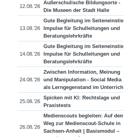
Außerschulische Bildungsorte -
12.08.'26
[D
Die Museen der Stadt Halle
Gute Begleitung im Seiteneinstieg:
13.08.'26
Impulse für Schulleitungen und
[D
Beratungslehrkräfte
Gute Begleitung im Seiteneinstieg:
14.08.'26
Impulse für Schulleitungen und
[D
Beratungslehrkräfte
Zwischen Information, Meinung
24.08.'26
und Manipulation - Social Media
[D
als Lerngegenstand im Unterricht
Spicken mit KI: Rechtslage und
25.08.'26
[D
Praxistests
Medienscouts begleiten: Auf dem
Weg zur Medienscout-Schule in
26.08.'26
[D
Sachsen-Anhalt | Basismodul –