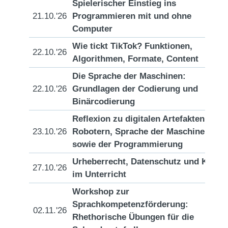
Spielerischer Einstieg ins
21.10.'26
Programmieren mit und ohne
[D
Computer
Wie tickt TikTok? Funktionen,
22.10.'26
[D
Algorithmen, Formate, Content
Die Sprache der Maschinen:
22.10.'26
Grundlagen der Codierung und
[D
Binärcodierung
Reflexion zu digitalen Artefakten,
23.10.'26
Robotern, Sprache der Maschinen
[D
sowie der Programmierung
Urheberrecht, Datenschutz und KI
27.10.'26
[D
im Unterricht
Workshop zur
Sprachkompetenzförderung:
02.11.'26
[D
Rhethorische Übungen für die