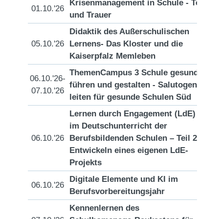
Krisenmanagement in Schule - Tod
01.10.'26
[D
und Trauer
Didaktik des Außerschulischen
05.10.'26
Lernens- Das Kloster und die
[D
Kaiserpfalz Memleben
ThemenCampus 3 Schule gesund
06.10.'26-
führen und gestalten - Salutogen
[D
07.10.'26
leiten für gesunde Schulen Süd
Lernen durch Engagement (LdE)
im Deutschunterricht der
06.10.'26
Berufsbildenden Schulen – Teil 2:
[D
Entwickeln eines eigenen LdE-
Projekts
Digitale Elemente und KI im
06.10.'26
[D
Berufsvorbereitungsjahr
Kennenlernen des