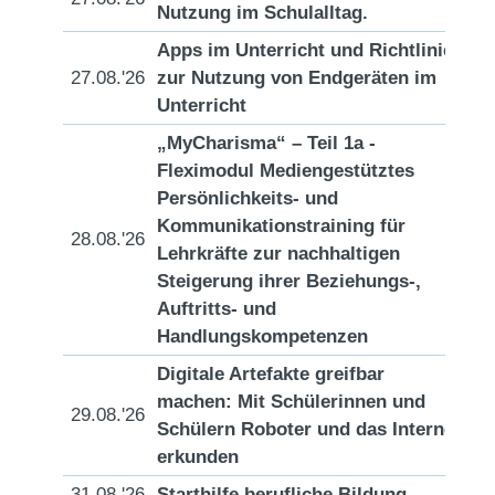
Nutzung im Schulalltag.
Apps im Unterricht und Richtlinien
27.08.'26
zur Nutzung von Endgeräten im
[D
Unterricht
„MyCharisma“ – Teil 1a -
Fleximodul Mediengestütztes
Persönlichkeits- und
Kommunikationstraining für
28.08.'26
[D
Lehrkräfte zur nachhaltigen
Steigerung ihrer Beziehungs-,
Auftritts- und
Handlungskompetenzen
Digitale Artefakte greifbar
machen: Mit Schülerinnen und
29.08.'26
[D
Schülern Roboter und das Internet
erkunden
31.08.'26
Starthilfe berufliche Bildung
[D