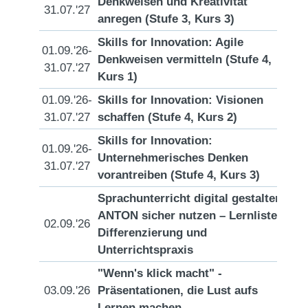
Denkweisen und Kreativität
[D
31.07.'27
anregen (Stufe 3, Kurs 3)
Skills for Innovation: Agile
01.09.'26-
Denkweisen vermitteln (Stufe 4,
[D
31.07.'27
Kurs 1)
01.09.'26-
Skills for Innovation: Visionen
[D
31.07.'27
schaffen (Stufe 4, Kurs 2)
Skills for Innovation:
01.09.'26-
Unternehmerisches Denken
[D
31.07.'27
vorantreiben (Stufe 4, Kurs 3)
Sprachunterricht digital gestalten:
ANTON sicher nutzen – Lernlisten,
02.09.'26
[D
Differenzierung und
Unterrichtspraxis
"Wenn's klick macht" -
03.09.'26
Präsentationen, die Lust aufs
[D
Lernen machen