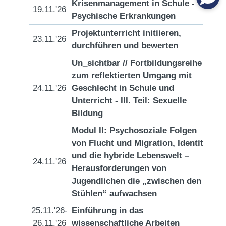
Krisenmanagement in Schule -
19.11.'26
[D
Psychische Erkrankungen
Projektunterricht initiieren,
23.11.'26
[D
durchführen und bewerten
Un_sichtbar // Fortbildungsreihe
zum reflektierten Umgang mit
24.11.'26
Geschlecht in Schule und
[D
Unterricht - III. Teil: Sexuelle
Bildung
Modul II: Psychosoziale Folgen
von Flucht und Migration, Identität
und die hybride Lebenswelt –
24.11.'26
[D
Herausforderungen von
Jugendlichen die „zwischen den
Stühlen“ aufwachsen
25.11.'26-
Einführung in das
[D
26.11.'26
wissenschaftliche Arbeiten