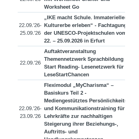
Worksheet Go
„IKE macht Schule. Immaterielles
22.09.'26-
Kulturerbe erleben“ - Fachtagung
[D
25.09.'26
der UNESCO-Projektschulen vom
22. – 25.09.2026 in Erfurt
Auftaktveranstaltung
Themennetzwerk Sprachbildung
22.09.'26
[D
Start Reading- Lesenetzwerk für
LeseStartChancen
Fleximodul „MyCharisma“ –
Basiskurs Teil 2 -
Mediengestütztes Persönlichkeits-
22.09.'26-
und Kommunikationstraining für
[D
23.09.'26
Lehrkräfte zur nachhaltigen
Steigerung ihrer Beziehungs-,
Auftritts- und