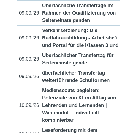
Überfachliche Transfertage im
09.09.'26
Rahmen der Qualifizierung von
[D
Seiteneinsteigenden
Verkehrserziehung: Die
09.09.'26
Radfahrausbildung - Arbeitsheft
[D
und Portal für die Klassen 3 und 4
Überfachlicher Transfertag für
09.09.'26
[D
Seiteneinsteigende
überfachlicher Transfertag
09.09.'26
[D
weiterführende Schulformen
Medienscouts begleiten:
Potenziale von KI im Alltag von
10.09.'26
Lehrenden und Lernenden |
[D
Wahlmodul – individuell
kombinierbar
Leseförderung mit dem