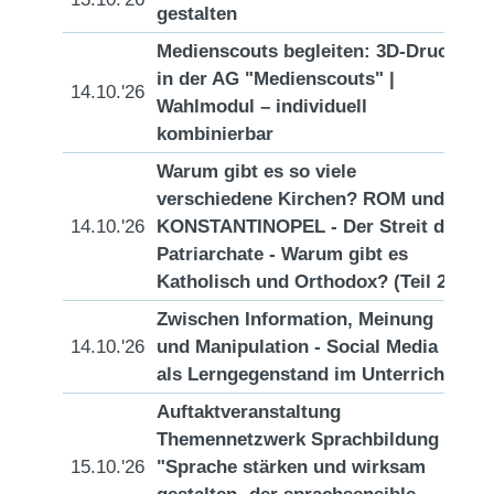
gestalten
Medienscouts begleiten: 3D-Druck
in der AG "Medienscouts" |
14.10.'26
[D
Wahlmodul – individuell
kombinierbar
Warum gibt es so viele
verschiedene Kirchen? ROM und
14.10.'26
KONSTANTINOPEL - Der Streit der
[D
Patriarchate - Warum gibt es
Katholisch und Orthodox? (Teil 2)
Zwischen Information, Meinung
14.10.'26
und Manipulation - Social Media
[D
als Lerngegenstand im Unterricht
Auftaktveranstaltung
Themennetzwerk Sprachbildung
15.10.'26
"Sprache stärken und wirksam
[D