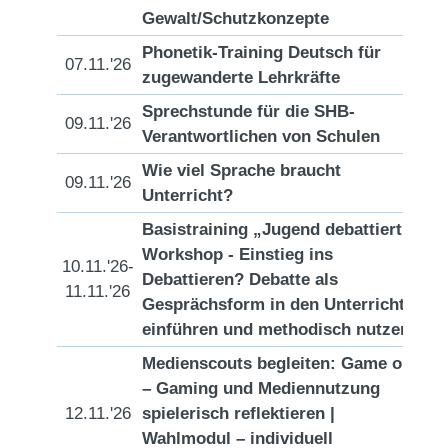
Gewalt/Schutzkonzepte
Phonetik-Training Deutsch für
07.11.'26
[D
zugewanderte Lehrkräfte
Sprechstunde für die SHB-
09.11.'26
[D
Verantwortlichen von Schulen
Wie viel Sprache braucht
09.11.'26
[D
Unterricht?
Basistraining „Jugend debattiert“,
Workshop - Einstieg ins
10.11.'26-
Debattieren? Debatte als
[D
11.11.'26
Gesprächsform in den Unterricht
einführen und methodisch nutzen
Medienscouts begleiten: Game on!
– Gaming und Mediennutzung
12.11.'26
spielerisch reflektieren |
[D
Wahlmodul – individuell