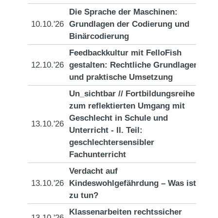
Die Sprache der Maschinen:
10.10.'26
Grundlagen der Codierung und
[D
Binärcodierung
Feedbackkultur mit FelloFish
12.10.'26
gestalten: Rechtliche Grundlagen
[D
und praktische Umsetzung
Un_sichtbar // Fortbildungsreihe
zum reflektierten Umgang mit
Geschlecht in Schule und
13.10.'26
[D
Unterricht - II. Teil:
geschlechtersensibler
Fachunterricht
Verdacht auf
13.10.'26
Kindeswohlgefährdung – Was ist
[D
zu tun?
Klassenarbeiten rechtssicher
13.10.'26
[D