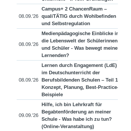
Campus+ 2 ChancenRaum –
08.09.'26
qualiTÄTIG durch Wohlbefinden
[D
und Selbstregulation
Medienpädagogische Einblicke in
die Lebenswelt der Schülerinnen
08.09.'26
[D
und Schüler - Was bewegt meine
Lernenden?
Lernen durch Engagement (LdE)
im Deutschunterricht der
08.09.'26
Berufsbildenden Schulen – Teil 1:
[D
Konzept, Planung, Best-Practice-
Beispiele
Hilfe, ich bin Lehrkraft für
Begabtenförderung an meiner
09.09.'26
[D
Schule - Was habe ich zu tun?
(Online-Veranstaltung)