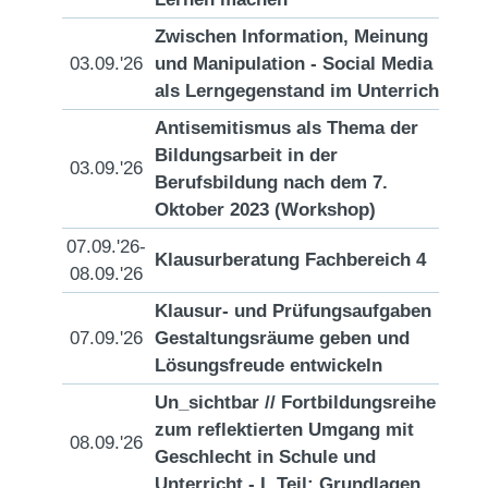
Zwischen Information, Meinung
03.09.'26
und Manipulation - Social Media
[D
als Lerngegenstand im Unterricht
Antisemitismus als Thema der
Bildungsarbeit in der
03.09.'26
[D
Berufsbildung nach dem 7.
Oktober 2023 (Workshop)
07.09.'26-
Klausurberatung Fachbereich 4
[D
08.09.'26
Klausur- und Prüfungsaufgaben
07.09.'26
Gestaltungsräume geben und
[D
Lösungsfreude entwickeln
Un_sichtbar // Fortbildungsreihe
zum reflektierten Umgang mit
08.09.'26
[D
Geschlecht in Schule und
Unterricht - I. Teil: Grundlagen