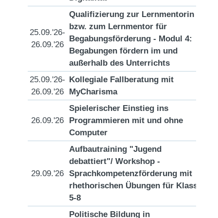
Qualifizierung zur Lernmentorin
bzw. zum Lernmentor für
25.09.'26-
Begabungsförderung - Modul 4:
[D
26.09.'26
Begabungen fördern im und
außerhalb des Unterrichts
25.09.'26-
Kollegiale Fallberatung mit
[D
26.09.'26
MyCharisma
Spielerischer Einstieg ins
26.09.'26
Programmieren mit und ohne
[D
Computer
Aufbautraining "Jugend
debattiert"/ Workshop -
29.09.'26
Sprachkompetenzförderung mit
[D
rhethorischen Übungen für Klasse
5-8
Politische Bildung in