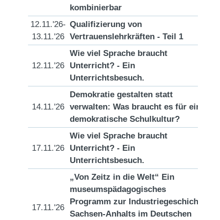
kombinierbar
12.11.'26-
Qualifizierung von
[D
13.11.'26
Vertrauenslehrkräften - Teil 1
Wie viel Sprache braucht
12.11.'26
Unterricht? - Ein
[D
Unterrichtsbesuch.
Demokratie gestalten statt
14.11.'26
verwalten: Was braucht es für eine
[D
demokratische Schulkultur?
Wie viel Sprache braucht
17.11.'26
Unterricht? - Ein
[D
Unterrichtsbesuch.
„Von Zeitz in die Welt“ Ein
museumspädagogisches
Programm zur Industriegeschichte
17.11.'26
[D
Sachsen-Anhalts im Deutschen