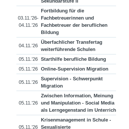
Sekundarstufe II
Fortbildung für die
03.11.'26-
Fachbetreuerinnen und
[D
04.11.'26
Fachbetreuer der beruflichen
Bildung
Überfachlicher Transfertag
04.11.'26
[D
weiterführende Schulen
05.11.'26
Starthilfe berufliche Bildung
[D
05.11.'26
Online-Supervision Migration
[D
Supervision - Schwerpunkt
05.11.'26
[D
Migration
Zwischen Information, Meinung
05.11.'26
und Manipulation - Social Media
[D
als Lerngegenstand im Unterricht
Krisenmanagement in Schule -
05.11.'26
Sexualisierte
[D