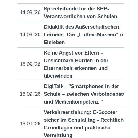
Sprechstunde für die SHB-
14.09.'26
[D
Verantwortlichen von Schulen
Didaktik des Außerschulischen
14.09.'26
Lernens- Die „Luther-Museen“ in
[D
Eisleben
Keine Angst vor Eltern –
Unsichtbare Hürden in der
16.09.'26
[D
Elternarbeit erkennen und
überwinden
DigiTalk - "Smartphones in der
16.09.'26
Schule – zwischen Verbotsdebatte
[D
und Medienkompetenz "
Verkehrserziehung: E-Scooter
sicher im Schulalltag - Rechtliche
16.09.'26
[D
Grundlagen und praktische
Vermittlung