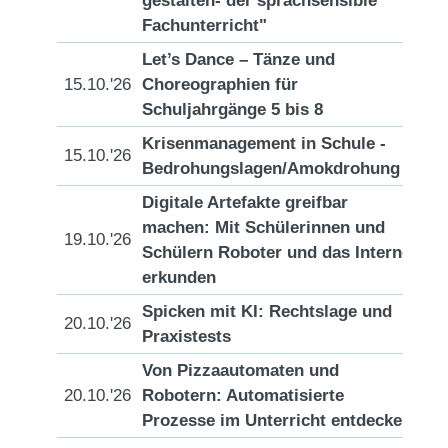
gestalten- der sprachsensible
Fachunterricht"
Let’s Dance – Tänze und
15.10.'26
Choreographien für
[D
Schuljahrgänge 5 bis 8
Krisenmanagement in Schule -
15.10.'26
[D
Bedrohungslagen/Amokdrohung
Digitale Artefakte greifbar
machen: Mit Schülerinnen und
19.10.'26
[D
Schülern Roboter und das Internet
erkunden
Spicken mit KI: Rechtslage und
20.10.'26
[D
Praxistests
Von Pizzaautomaten und
20.10.'26
Robotern: Automatisierte
[D
Prozesse im Unterricht entdecken