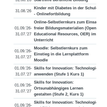
Kinder mit Diabetes in der Schule
31.08.'26
[D
- Onlinefortbildung
Online-Selbstlernkurs zum Einsatz
01.09.'26-
freier Bildungsmaterialien (Open
[D
31.07.'27
Educational Resources, OER) im
Unterricht
Moodle: Selbstlernkurs zum
01.09.'26-
Einstieg in die Lernplattform
[D
31.07.'27
Moodle
01.09.'26-
Skills for Innovation: Technologien
[D
31.07.'27
anwenden (Stufe 1 Kurs 1)
Skills for Innovation:
01.09.'26-
Ortsunabhängiges Lernen
[D
31.07.'27
gestalten (Stufe 2, Kurs 1)
Skills for Innovation: Technologien
01.09.'26-