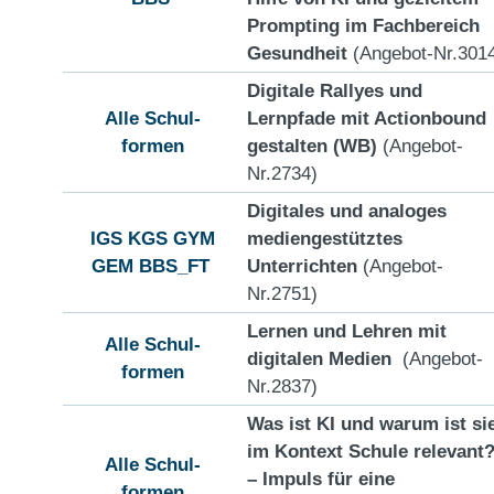
Prompting im Fachbereich
Gesundheit
(Angebot-Nr.301
Digitale Rallyes und
Alle Schul-
Lernpfade mit Actionbound
formen
gestalten (WB)
(Angebot-
Nr.2734)
Digitales und analoges
IGS
KGS
GYM
mediengestütztes
GEM
BBS_FT
Unterrichten
(Angebot-
Nr.2751)
Lernen und Lehren mit
Alle Schul-
digitalen Medien
(Angebot-
formen
Nr.2837)
Was ist KI und warum ist si
im Kontext Schule relevant
Alle Schul-
– Impuls für eine
formen