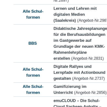
Nr.2897)
Lernen und Lehren mit
Alle Schul-
digitalen Medien
formen
(Saalekreis)
(Angebot-Nr.298
Didaktische Jahresplanung
für die Berufsausbildungen
im Gastgewerbe auf
BBS
Grundlage der neuen KMK-
Rahmenlehrpläne
erstellen
(Angebot-Nr.2831)
Digitale Rallyes und
Alle Schul-
Lernpfade mit Actionbound
formen
gestalten
(Angebot-Nr.2737)
Alle Schul-
Gamifizierung im
formen
Unterricht
(Angebot-Nr.2856)
emuCLOUD – Die Schul-
Cloud Sachsen-Anhalts –