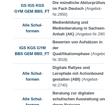
Die mündliche Abiturprüfun
GS
IGS
KGS
im Fach Deutsch
(Angebot-
GYM
GEM
BBS_FT
Nr.2950)
Medienbildung und
Alle Schul-
Medienberatung in Sachsen
formen
Anhalt (AK)
(Angebot-Nr.290
Bewerten von Aufsätzen in
IGS
KGS
GYM
der
BBS
GEM
BBS_FT
Qualifikationsphase
(Angebo
Nr.3018)
Digitale Rallyes und
Alle Schul-
Lernpfade mit Actionbound
formen
gestalten (ABI)
(Angebot-
Nr.2740)
Beratung zur digitalen
Alle Schul-
schulischen Ausstattung un
formen
deren Nutzung