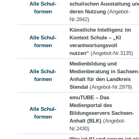
Alle Schul-
schulischen Ausstattung un
formen
deren Nutzung
(Angebot-
Nr.2842)
Künstliche Intelligenz im
Alle Schul-
Kontext Schule – „KI
formen
verantwortungsvoll
nutzen“
(Angebot-Nr.3135)
Medienbildung und
Alle Schul-
Medienberatung in Sachsen
formen
Anhalt für den Landkreis
Stendal
(Angebot-Nr.2979)
emuTUBE – Das
Medienportal des
Alle Schul-
Bildungsservers Sachsen-
formen
Anhalt (BLK)
(Angebot-
Nr.2430)
Was ist KI und warum ist si