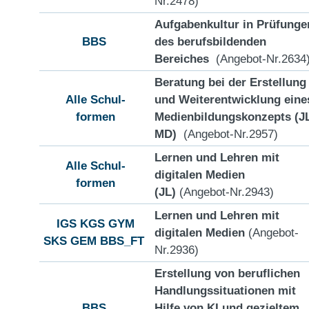
Nr.2478)
Aufgabenkultur in Prüfunge
BBS
des berufsbildenden
Bereiches
(Angebot-Nr.2634
Beratung bei der Erstellung
Alle Schul-
und Weiterentwicklung eine
formen
Medienbildungskonzepts (J
MD)
(Angebot-Nr.2957)
Lernen und Lehren mit
Alle Schul-
digitalen Medien
formen
(JL)
(Angebot-Nr.2943)
Lernen und Lehren mit
IGS
KGS
GYM
digitalen Medien
(Angebot-
SKS
GEM
BBS_FT
Nr.2936)
Erstellung von beruflichen
Handlungssituationen mit
BBS
Hilfe von KI und gezieltem