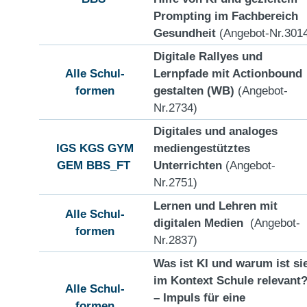
Prompting im Fachbereich
Gesundheit
(Angebot-Nr.301
Digitale Rallyes und
Alle Schul-
Lernpfade mit Actionbound
formen
gestalten (WB)
(Angebot-
Nr.2734)
Digitales und analoges
IGS
KGS
GYM
mediengestütztes
GEM
BBS_FT
Unterrichten
(Angebot-
Nr.2751)
Lernen und Lehren mit
Alle Schul-
digitalen Medien
(Angebot-
formen
Nr.2837)
Was ist KI und warum ist si
im Kontext Schule relevant
Alle Schul-
– Impuls für eine
formen