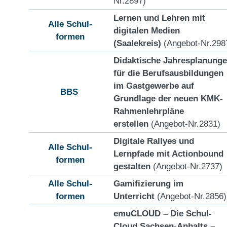
Nr.2897)
Lernen und Lehren mit
Alle Schul-
digitalen Medien
formen
(Saalekreis)
(Angebot-Nr.298
Didaktische Jahresplanung
für die Berufsausbildungen
im Gastgewerbe auf
BBS
Grundlage der neuen KMK-
Rahmenlehrpläne
erstellen
(Angebot-Nr.2831)
Digitale Rallyes und
Alle Schul-
Lernpfade mit Actionbound
formen
gestalten
(Angebot-Nr.2737)
Alle Schul-
Gamifizierung im
formen
Unterricht
(Angebot-Nr.2856)
emuCLOUD – Die Schul-
Cloud Sachsen-Anhalts –