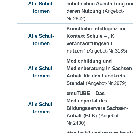
Alle Schul-
schulischen Ausstattung un
formen
deren Nutzung
(Angebot-
Nr.2842)
Künstliche Intelligenz im
Alle Schul-
Kontext Schule – „KI
formen
verantwortungsvoll
nutzen“
(Angebot-Nr.3135)
Medienbildung und
Alle Schul-
Medienberatung in Sachsen
formen
Anhalt für den Landkreis
Stendal
(Angebot-Nr.2979)
emuTUBE – Das
Medienportal des
Alle Schul-
Bildungsservers Sachsen-
formen
Anhalt (BLK)
(Angebot-
Nr.2430)
Was ist KI und warum ist si