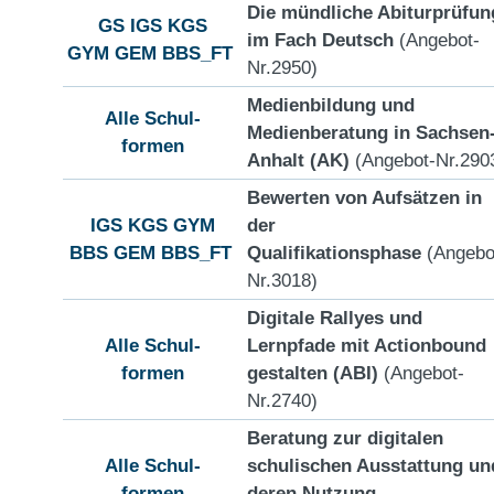
Die mündliche Abiturprüfun
GS
IGS
KGS
im Fach Deutsch
(Angebot-
GYM
GEM
BBS_FT
Nr.2950)
Medienbildung und
Alle Schul-
Medienberatung in Sachsen
formen
Anhalt (AK)
(Angebot-Nr.290
Bewerten von Aufsätzen in
IGS
KGS
GYM
der
BBS
GEM
BBS_FT
Qualifikationsphase
(Angebo
Nr.3018)
Digitale Rallyes und
Alle Schul-
Lernpfade mit Actionbound
formen
gestalten (ABI)
(Angebot-
Nr.2740)
Beratung zur digitalen
Alle Schul-
schulischen Ausstattung un
formen
deren Nutzung