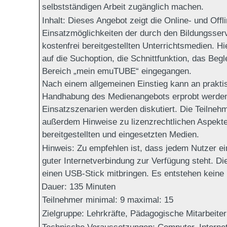
selbstständigen Arbeit zugänglich machen.
Inhalt:
Dieses Angebot zeigt die Online- und Offli
Einsatzmöglichkeiten der durch den Bildungsser
kostenfrei bereitgestellten Unterrichtsmedien. H
auf die Suchoption, die Schnittfunktion, das Begl
Bereich „mein emuTUBE“ eingegangen.
Nach einem allgemeinen Einstieg kann an prakti
Handhabung des Medienangebots erprobt werden
Einsatzszenarien werden diskutiert. Die Teilneh
außerdem Hinweise zu lizenzrechtlichen Aspekte
bereitgestellten und eingesetzten Medien.
Hinweis:
Zu empfehlen ist, dass jedem Nutzer ei
guter Internetverbindung zur Verfügung steht. Di
einen USB-Stick mitbringen. Es entstehen keine
Dauer:
135 Minuten
Teilnehmer minimal:
9
maximal:
15
Zielgruppe:
Lehrkräfte, Pädagogische Mitarbeiter
Technische Voraussetzungen:
Computer, Internet