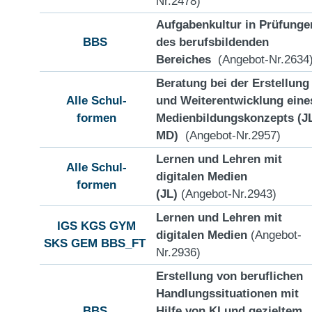
Nr.2478)
Aufgabenkultur in Prüfunge
BBS
des berufsbildenden
Bereiches
(Angebot-Nr.2634
Beratung bei der Erstellung
Alle Schul-
und Weiterentwicklung eine
formen
Medienbildungskonzepts (J
MD)
(Angebot-Nr.2957)
Lernen und Lehren mit
Alle Schul-
digitalen Medien
formen
(JL)
(Angebot-Nr.2943)
Lernen und Lehren mit
IGS
KGS
GYM
digitalen Medien
(Angebot-
SKS
GEM
BBS_FT
Nr.2936)
Erstellung von beruflichen
Handlungssituationen mit
BBS
Hilfe von KI und gezieltem