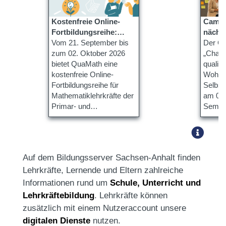
Kostenfreie Online-
Campus geht i
Fortbildungsreihe:
nächs
QuaMath kennenlernen
Vom 21. September bis
Der C
zum 02. Oktober 2026
„Chan
bietet QuaMath eine
qualiT
kostenfreie Online-
Wohlbe
Fortbildungsreihe für
Selbstr
Mathematiklehrkräfte der
am 08.
Primar- und
Semina
Sekundarstufe an.
Halbers
Auf dem Bildungsserver Sachsen-Anhalt finden
Lehrkräfte, Lernende und Eltern zahlreiche
Informationen rund um
Schule, Unterricht und
Lehrkräftebildung
. Lehrkräfte können
zusätzlich mit einem Nutzeraccount unsere
digitalen Dienste
nutzen.