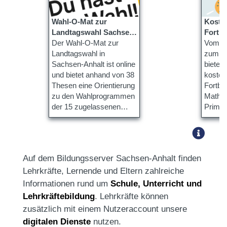
Wahl-O-Mat zur
Kosten
Landtagswahl Sachsen-
Fortbi
Anhalt ist online
Der Wahl-O-Mat zur
QuaMa
Vom 21
Landtagswahl in
zum 02
Sachsen-Anhalt ist online
bietet
und bietet anhand von 38
kosten
Thesen eine Orientierung
Fortbil
zu den Wahlprogrammen
Mathem
der 15 zugelassenen
Primar
Parteien.
Sekund
Auf dem Bildungsserver Sachsen-Anhalt finden
Lehrkräfte, Lernende und Eltern zahlreiche
Informationen rund um
Schule, Unterricht und
Lehrkräftebildung
. Lehrkräfte können
zusätzlich mit einem Nutzeraccount unsere
digitalen Dienste
nutzen.