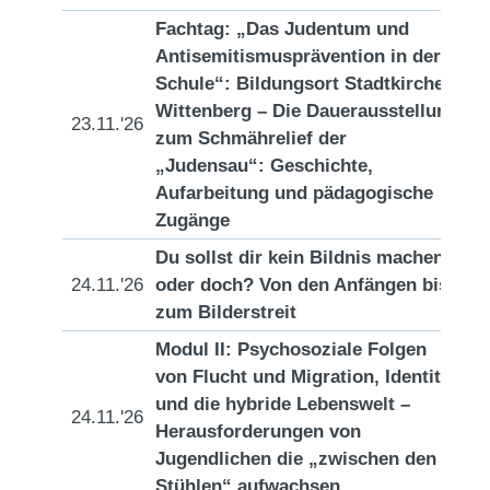
Fachtag: „Das Judentum und
Antisemitismusprävention in der
Schule“: Bildungsort Stadtkirche
Wittenberg – Die Dauerausstellung
23.11.'26
[D
zum Schmährelief der
„Judensau“: Geschichte,
Aufarbeitung und pädagogische
Zugänge
Du sollst dir kein Bildnis machen-
24.11.'26
oder doch? Von den Anfängen bis
[D
zum Bilderstreit
Modul II: Psychosoziale Folgen
von Flucht und Migration, Identität
und die hybride Lebenswelt –
24.11.'26
[D
Herausforderungen von
Jugendlichen die „zwischen den
Stühlen“ aufwachsen