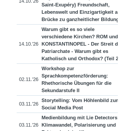
14.10.'26
[D
Saint-Exupéry) Freundschaft,
Lebenswelt und Einzigartigkeit als
Brücke zu ganzheitlicher Bildung
Warum gibt es so viele
verschiedene Kirchen? ROM und
14.10.'26
KONSTANTINOPEL - Der Streit der
[D
Patriarchate - Warum gibt es
Katholisch und Orthodox? (Teil 2)
Workshop zur
Sprachkompetenzförderung:
02.11.'26
[D
Rhethorische Übungen für die
Sekundarstufe II
Storytelling: Vom Höhlenbild zum
03.11.'26
[D
Social Media Post
Medienbildung mit Lie Detectors:
03.11.'26
Klimawandel, Polarisierung und
[D