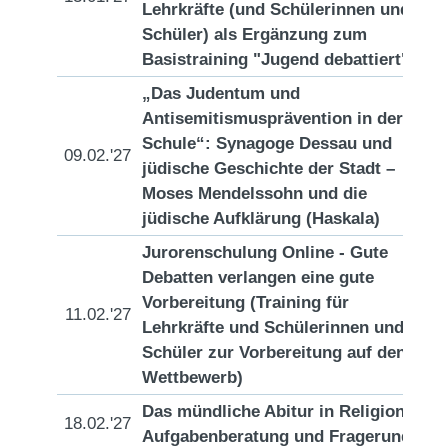
Lehrkräfte (und Schülerinnen und
Schüler) als Ergänzung zum
Basistraining "Jugend debattiert"
„Das Judentum und
Antisemitismusprävention in der
Schule“: Synagoge Dessau und
09.02.'27
[D
jüdische Geschichte der Stadt –
Moses Mendelssohn und die
jüdische Aufklärung (Haskala)
Jurorenschulung Online - Gute
Debatten verlangen eine gute
Vorbereitung (Training für
11.02.'27
[D
Lehrkräfte und Schülerinnen und
Schüler zur Vorbereitung auf den
Wettbewerb)
Das mündliche Abitur in Religion -
18.02.'27
[D
Aufgabenberatung und Fragerunde