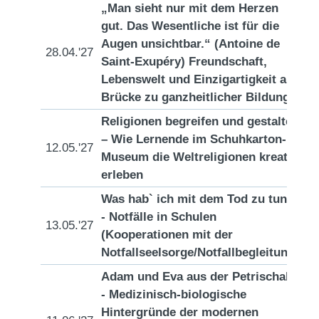
„Man sieht nur mit dem Herzen
gut. Das Wesentliche ist für die
Augen unsichtbar.“ (Antoine de
28.04.'27
[D
Saint-Exupéry) Freundschaft,
Lebenswelt und Einzigartigkeit als
Brücke zu ganzheitlicher Bildung
Religionen begreifen und gestalten
– Wie Lernende im Schuhkarton-
12.05.'27
[D
Museum die Weltreligionen kreativ
erleben
Was hab` ich mit dem Tod zu tun?
- Notfälle in Schulen
13.05.'27
[D
(Kooperationen mit der
Notfallseelsorge/Notfallbegleitung)
Adam und Eva aus der Petrischale
- Medizinisch-biologische
Hintergründe der modernen