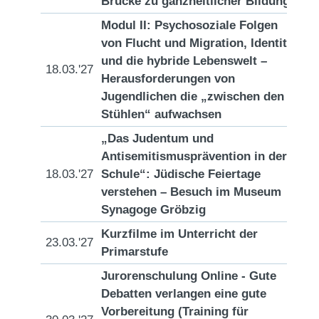
Brücke zu ganzheitlicher Bildung
Modul II: Psychosoziale Folgen
von Flucht und Migration, Identität
und die hybride Lebenswelt –
18.03.'27
[D
Herausforderungen von
Jugendlichen die „zwischen den
Stühlen“ aufwachsen
„Das Judentum und
Antisemitismusprävention in der
18.03.'27
Schule“: Jüdische Feiertage
[D
verstehen – Besuch im Museum
Synagoge Gröbzig
Kurzfilme im Unterricht der
23.03.'27
[D
Primarstufe
Jurorenschulung Online - Gute
Debatten verlangen eine gute
Vorbereitung (Training für