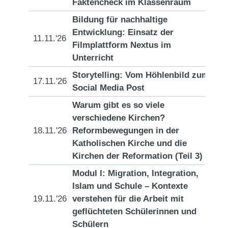
Faktencheck im Klassenraum
Bildung für nachhaltige
Entwicklung: Einsatz der
11.11.'26
[D
Filmplattform Nextus im
Unterricht
Storytelling: Vom Höhlenbild zum
17.11.'26
[D
Social Media Post
Warum gibt es so viele
verschiedene Kirchen?
18.11.'26
Reformbewegungen in der
[D
Katholischen Kirche und die
Kirchen der Reformation (Teil 3)
Modul I: Migration, Integration,
Islam und Schule – Kontexte
19.11.'26
verstehen für die Arbeit mit
[D
geflüchteten Schülerinnen und
Schülern