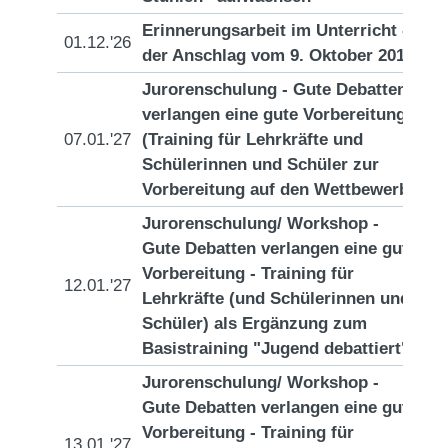
Erinnerungsarbeit im Unterricht -
01.12.'26
[D
der Anschlag vom 9. Oktober 2019
Jurorenschulung - Gute Debatten
verlangen eine gute Vorbereitung
07.01.'27
(Training für Lehrkräfte und
[D
Schülerinnen und Schüler zur
Vorbereitung auf den Wettbewerb)
Jurorenschulung/ Workshop -
Gute Debatten verlangen eine gute
Vorbereitung - Training für
12.01.'27
[D
Lehrkräfte (und Schülerinnen und
Schüler) als Ergänzung zum
Basistraining "Jugend debattiert"
Jurorenschulung/ Workshop -
Gute Debatten verlangen eine gute
Vorbereitung - Training für
13.01.'27
[D