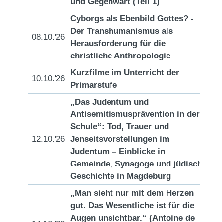
und Gegenwart (Teil 1)
Cyborgs als Ebenbild Gottes? -
Der Transhumanismus als
08.10.'26
[D
Herausforderung für die
christliche Anthropologie
Kurzfilme im Unterricht der
10.10.'26
[D
Primarstufe
„Das Judentum und
Antisemitismusprävention in der
Schule“: Tod, Trauer und
12.10.'26
Jenseitsvorstellungen im
[D
Judentum – Einblicke in
Gemeinde, Synagoge und jüdische
Geschichte in Magdeburg
„Man sieht nur mit dem Herzen
gut. Das Wesentliche ist für die
Augen unsichtbar.“ (Antoine de