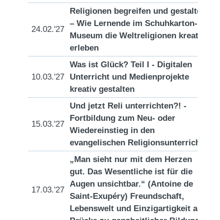
Religionen begreifen und gestalten
– Wie Lernende im Schuhkarton-
24.02.'27
[D
Museum die Weltreligionen kreativ
erleben
Was ist Glück? Teil I - Digitalen
10.03.'27
Unterricht und Medienprojekte
[D
kreativ gestalten
Und jetzt Reli unterrichten?! -
Fortbildung zum Neu- oder
15.03.'27
[D
Wiedereinstieg in den
evangelischen Religionsunterricht
„Man sieht nur mit dem Herzen
gut. Das Wesentliche ist für die
Augen unsichtbar.“ (Antoine de
17.03.'27
[D
Saint-Exupéry) Freundschaft,
Lebenswelt und Einzigartigkeit als