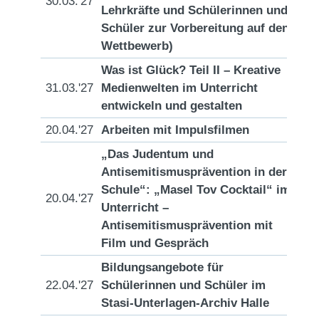
30.03.'27
[D
Lehrkräfte und Schülerinnen und
Schüler zur Vorbereitung auf den
Wettbewerb)
Was ist Glück? Teil II – Kreative
31.03.'27
Medienwelten im Unterricht
[D
entwickeln und gestalten
20.04.'27
Arbeiten mit Impulsfilmen
[D
„Das Judentum und
Antisemitismusprävention in der
Schule“: „Masel Tov Cocktail“ im
20.04.'27
[D
Unterricht –
Antisemitismusprävention mit
Film und Gespräch
Bildungsangebote für
22.04.'27
Schülerinnen und Schüler im
[D
Stasi-Unterlagen-Archiv Halle