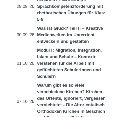
29.09.'26
Sprachkompetenzförderung mit
[D
rhethorischen Übungen für Klasse
5-8
Was ist Glück? Teil II – Kreative
30.09.'26
Medienwelten im Unterricht
[D
entwickeln und gestalten
Modul I: Migration, Integration,
Islam und Schule – Kontexte
01.10.'26
verstehen für die Arbeit mit
[D
geflüchteten Schülerinnen und
Schülern
Warum gibt es so viele
verschiedene Kirchen? Kirchen
des Orients, ignoriert, vergessen,
07.10.'26
[D
vernichtetet - Die Altorientalischen
Orthodoxen Kirchen in Geschichte