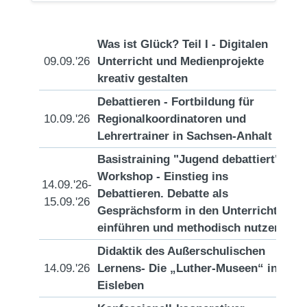
Was ist Glück? Teil I - Digitalen
09.09.'26
Unterricht und Medienprojekte
[D
kreativ gestalten
Debattieren - Fortbildung für
10.09.'26
Regionalkoordinatoren und
[D
Lehrertrainer in Sachsen-Anhalt
Basistraining "Jugend debattiert"/
Workshop - Einstieg ins
14.09.'26-
Debattieren. Debatte als
[D
15.09.'26
Gesprächsform in den Unterricht
einführen und methodisch nutzen.
Didaktik des Außerschulischen
14.09.'26
Lernens- Die „Luther-Museen“ in
[D
Eisleben