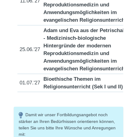
11.06.'27
[D
Reproduktionsmedizin und
Anwendungsmöglichkeiten im
evangelischen Religionsunterricht
Adam und Eva aus der Petrischale
- Medizinisch-biologische
Hintergründe der modernen
25.06.'27
[D
Reproduktionsmedizin und
Anwendungsmöglichkeiten im
evangelischen Religionsunterricht
Bioethische Themen im
01.07.'27
[D
Religionsunterricht (Sek I und II)
Damit wir unser Fortbildungsangebot noch
stärker an Ihren Bedürfnissen orientieren können,
teilen Sie uns bitte Ihre Wünsche und Anregungen
mit: