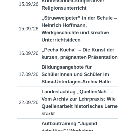
Konfessionell-kooperativer
15.09.'26
[D
Religionsunterricht
„Struwwelpeter“ in der Schule –
Heinrich Hoffmann,
15.09.'26
[D
Werkgeschichte und kreative
Unterrichtsideen
„Pecha Kucha“ – Die Kunst der
16.09.'26
[D
kurzen, prägnanten Präsentation
Bildungsangebote für
17.09.'26
Schülerinnen und Schüler im
[D
Stasi-Unterlagen-Archiv Halle
Landesfachtag „QuellenNah“ –
Vom Archiv zur Lehrpraxis: Wie
22.09.'26
[D
Quellenarbeit historisches Lernen
stärkt
Aufbautraining "Jugend
debattiert"/ Workshop -