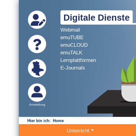
Digitale Dienste
Webmail
emuTUBE
emuCLOUD
emuTALK
Lernplattformen
E-Journals
Anmeldung
Hier bin ich:
Home
Unterricht