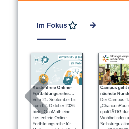
Im Fokus
Kostenfreie Online-
Campus geht in die
rung
Fortbildungsreihe:
nächste Rund
r das
gramm
QuaMath kennenlernen
Vom 21. September bis
Der Campus-T
027
ierung
zum 02. Oktober 2026
„ChancenRaum
bietet QuaMath eine
qualiTÄTIG du
r das
kostenfreie Online-
Wohlbefinden 
Fortbildungsreihe für
Selbstregulation