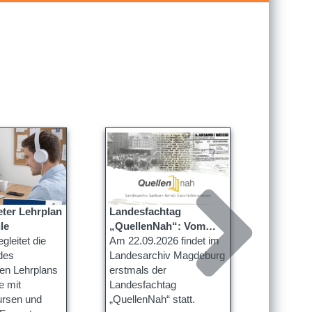
eter Lehrplan
Landesfachtag
Schüler
le
„QuellenNah“: Vom
TRIVIUM
gleitet die
Archiv zur Lehrpraxis
Am 22.09.2026 findet im
drei Kün
Die Sch
des
Landesarchiv Magdeburg
Wittenb
TRIVIUM 
ten Lehrplans
erstmals der
LEUCORE
e mit
Landesfachtag
- 18. Ok
ursen und
„QuellenNah“ statt.
begabte 