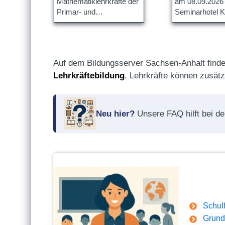
Mathematiklehrkräfte der
am 08.09.2026
Primar- und
Seminarhotel K
Sekundarstufe an.
Halberstadt stat
Auf dem Bildungsserver Sachsen-Anhalt finde
Lehrkräftebildung
. Lehrkräfte können zusät
Neu hier?
Unsere FAQ hilft bei de
Schul
Grund