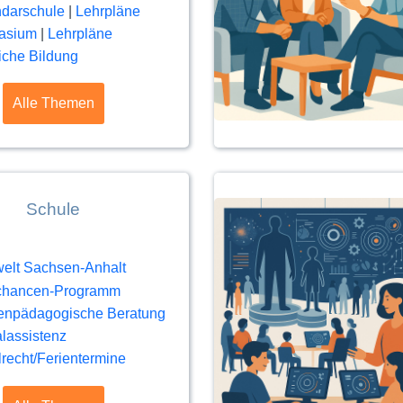
darschule
|
Lehrpläne
asium
|
Lehrpläne
iche Bildung
Alle Themen
Schule
elt Sachsen-Anhalt
tchancen-Programm
enpädagogische Beratung
alassistenz
recht/Ferientermine