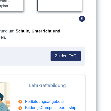
Format
Schüleri
rplan“.
der Ober
Lutherst
ein, um
und Vort
des Sch
n rund um
Schule, Unterricht und
und Arg
en.
entdeck
Zu den FAQ
Lehrkräftebildung
Fortbildungsangebote
BildungsCampus Leadership