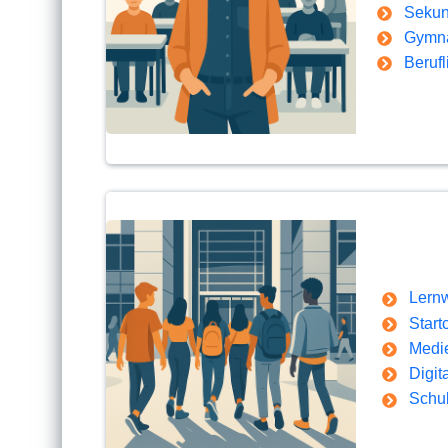
Sekun
Gymn
Berufl
Lernw
Star
Medi
Digit
Schul