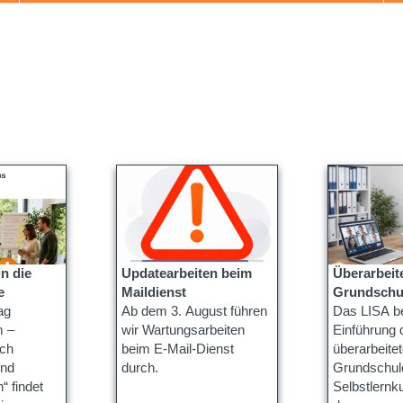
Updatearbeiten beim
Überarbeit
e
Maildienst
Grundschu
ag
Ab dem 3. August führen
Das LISA be
 –
wir Wartungsarbeiten
Einführung 
rch
beim E-Mail-Dienst
überarbeite
und
durch.
Grundschul
“ findet
Selbstlernk