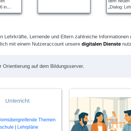
 im
dem neuen 
6 in
„Dialog: Leh
t.
n Lehrkräfte, Lernende und Eltern zahlreiche Informatione
zlich mit einem Nutzeraccount unsere
digitalen Dienste
nutz
r Orientierung auf dem Bildungsserver.
Unterricht
formübergreifende Themen
schule
|
Lehrpläne