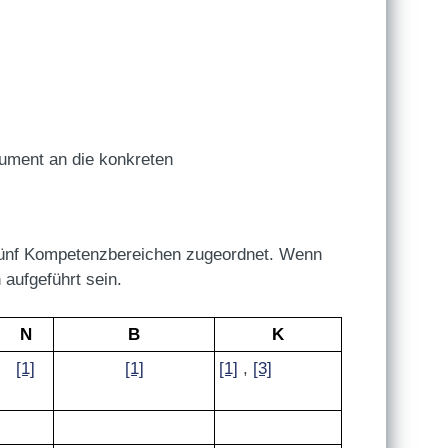
kument an die konkreten
fünf Kompetenzbereichen zugeordnet. Wenn
aufgeführt sein.
N
B
K
[1]
[1]
[1]
,
[3]