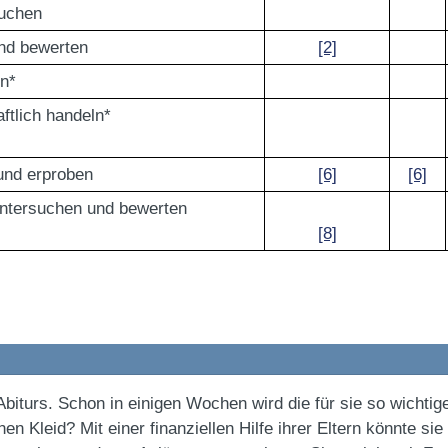
suchen
nd bewerten
[2]
n*
ftlich handeln*
und erproben
[6]
[6]
untersuchen und bewerten
[8]
Abiturs. Schon in einigen Wochen wird die für sie so wichtig
 Kleid? Mit einer finanziellen Hilfe ihrer Eltern könnte si