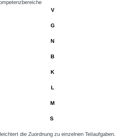
 Kompetenzbereiche
V
G
N
B
K
L
M
S
leichtert die Zuordnung zu einzelnen Teilaufgaben.