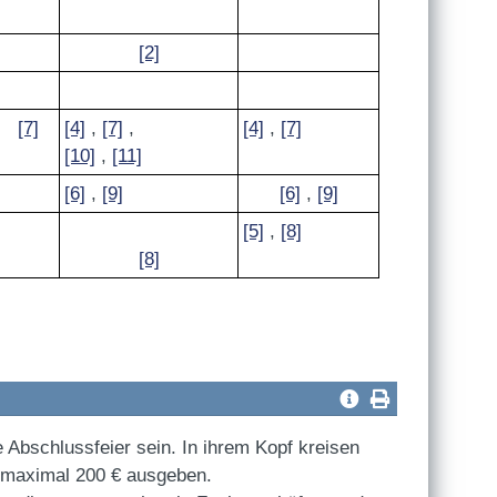
[2]
[7]
[4]
,
[7]
,
[4]
,
[7]
[10]
,
[11]
[6]
,
[9]
[6]
,
[9]
[5]
,
[8]
[8]
e Abschlussfeier sein. In ihrem Kopf kreisen
e maximal 200 € ausgeben.