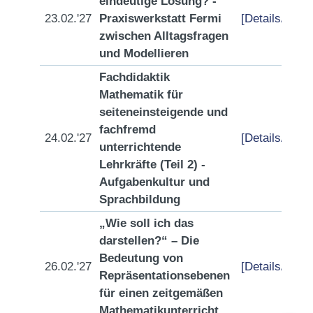
eindeutige Lösung? -
23.02.'27
Praxiswerkstatt Fermi
[Details/Anme
zwischen Alltagsfragen
und Modellieren
Fachdidaktik
Mathematik für
seiteneinsteigende und
fachfremd
24.02.'27
[Details/Anme
unterrichtende
Lehrkräfte (Teil 2) -
Aufgabenkultur und
Sprachbildung
„Wie soll ich das
darstellen?“ – Die
Bedeutung von
26.02.'27
[Details/Anme
Repräsentationsebenen
für einen zeitgemäßen
Mathematikunterricht