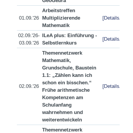
GeoGebra
Arbeitstreffen
01.09.'26
Multiplizierende
[Details/Anme
Mathematik
02.09.'26-
ILeA plus: Einführung -
[Details/Anme
03.09.'26
Selbstlernkurs
Themennetzwerk
Mathematik,
Grundschule, Baustein
1.1: „Zählen kann ich
schon ein bisschen.“
02.09.'26
[Details/Anme
Frühe arithmetische
Kompetenzen am
Schulanfang
wahrnehmen und
weiterentwickeln
Themennetzwerk