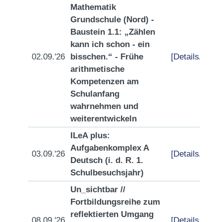
Mathematik
Grundschule (Nord) -
Baustein 1.1: „Zählen
kann ich schon - ein
02.09.'26
bisschen.“ - Frühe
[Details/Anme
arithmetische
Kompetenzen am
Schulanfang
wahrnehmen und
weiterentwickeln
ILeA plus:
Aufgabenkomplex A
03.09.'26
[Details/Anme
Deutsch (i. d. R. 1.
Schulbesuchsjahr)
Un_sichtbar //
Fortbildungsreihe zum
reflektierten Umgang
08.09.'26
[Details/Anme