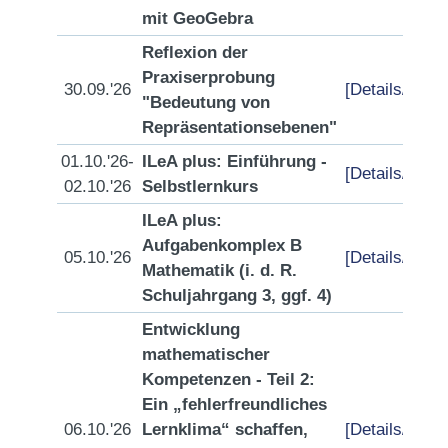
mit GeoGebra
Reflexion der
Praxiserprobung
30.09.'26
[Details/Anme
"Bedeutung von
Repräsentationsebenen"
01.10.'26-
ILeA plus: Einführung -
[Details/Anme
02.10.'26
Selbstlernkurs
ILeA plus:
Aufgabenkomplex B
05.10.'26
[Details/Anme
Mathematik (i. d. R.
Schuljahrgang 3, ggf. 4)
Entwicklung
mathematischer
Kompetenzen - Teil 2:
Ein „fehlerfreundliches
06.10.'26
Lernklima“ schaffen,
[Details/Anme