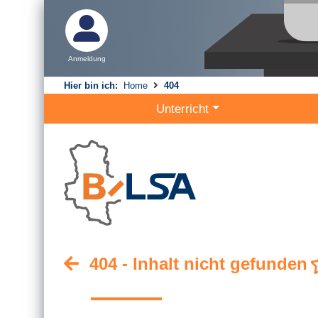
Anmeldung
Hier bin ich:
Home
404
Unterricht
404 - Inhalt nicht gefunden