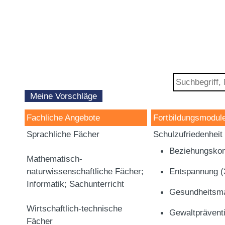
Meine Vorschläge
Fachliche Angebote
Fortbildungsmodul
Sprachliche Fächer
Schulzufriedenheit
Beziehungsko
Mathematisch-
naturwissenschaftliche Fächer;
Entspannung
(
Informatik; Sachunterricht
Gesundheits
Wirtschaftlich-technische
Gewaltprävent
Fächer