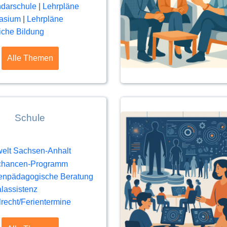
darschule
|
Lehrpläne
asium
|
Lehrpläne
iche Bildung
Alle Themen
Schule
elt Sachsen-Anhalt
tchancen-Programm
enpädagogische Beratung
alassistenz
recht/Ferientermine