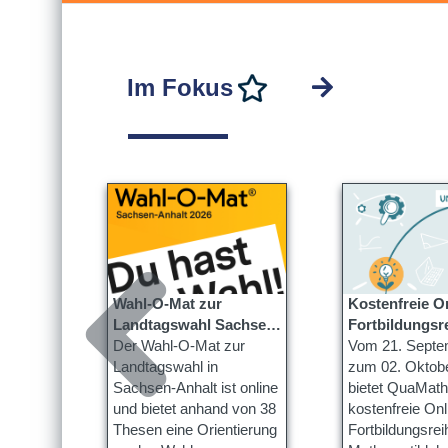
Im Fokus
Wahl-O-Mat zur
Kostenfreie O
rung
Landtagswahl Sachsen-
Fortbildungsr
r das
gramm
Anhalt ist online
Der Wahl-O-Mat zur
QuaMath kenn
Vom 21. Septe
027
ierung
Landtagswahl in
zum 02. Oktob
Sachsen-Anhalt ist online
bietet QuaMath
r das
und bietet anhand von 38
kostenfreie Onl
Thesen eine Orientierung
Fortbildungsrei