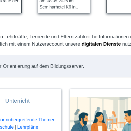
kräfte der
am 08.09.2026 im
Seminarhotel K6 in
an.
Halberstadt statt.
n Lehrkräfte, Lernende und Eltern zahlreiche Informatione
zlich mit einem Nutzeraccount unsere
digitalen Dienste
nutz
r Orientierung auf dem Bildungsserver.
Unterricht
formübergreifende Themen
schule
|
Lehrpläne