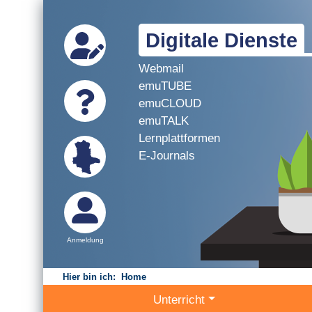
Digitale Dienste
Webmail
emuTUBE
emuCLOUD
emuTALK
Lernplattformen
E-Journals
Anmeldung
Hier bin ich:
Home
Unterricht