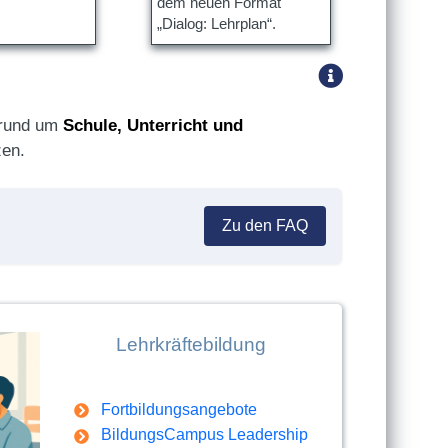
dem neuen Format
„Dialog: Lehrplan“.
n rund um
Schule, Unterricht und
en.
Zu den FAQ
Lehrkräftebildung
Fortbildungsangebote
BildungsCampus Leadership