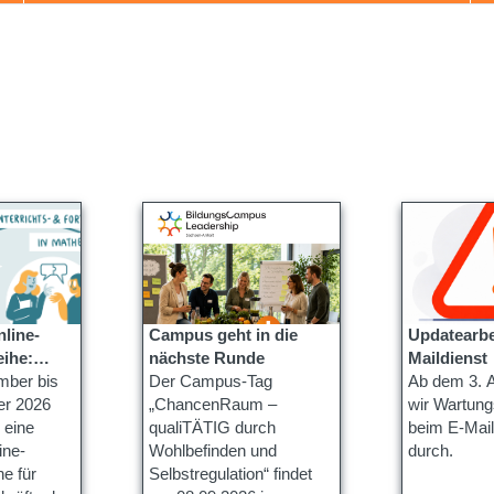
nline-
Campus geht in die
Updatearbe
eihe:
nächste Runde
Maildienst
enlernen
mber bis
Der Campus-Tag
Ab dem 3. A
er 2026
„ChancenRaum –
wir Wartung
 eine
qualiTÄTIG durch
beim E-Mail
ine-
Wohlbefinden und
durch.
he für
Selbstregulation“ findet