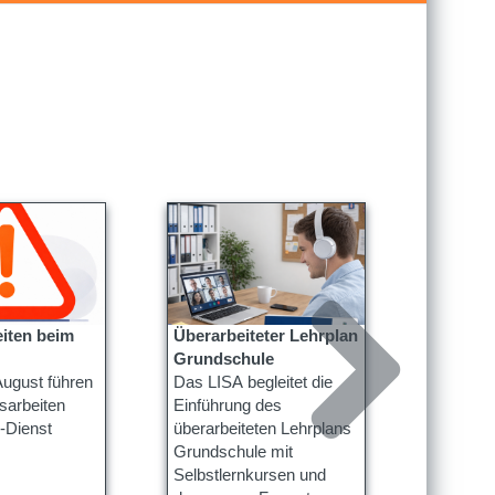
iten beim
Überarbeiteter Lehrplan
Landesf
Grundschule
„Quell
ugust führen
Das LISA begleitet die
Archiv 
Am 22.09
sarbeiten
Einführung des
Landesa
-Dienst
überarbeiteten Lehrplans
erstmals
Grundschule mit
Landesf
Selbstlernkursen und
„Quellen