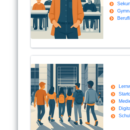
Sekun
Gymn
Berufl
Lernw
Star
Medi
Digit
Schul