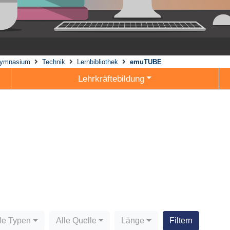
ymnasium
Technik
Lernbibliothek
emuTUBE
Lehrkräftebildung
le Typen
Alle Quelle
Länge
Filtern