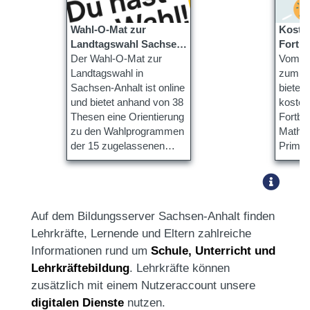
Wahl-O-Mat zur
Kosten
Landtagswahl Sachsen-
Fortbi
Anhalt ist online
Der Wahl-O-Mat zur
QuaMa
Vom 21
Landtagswahl in
zum 02
Sachsen-Anhalt ist online
bietet
und bietet anhand von 38
kosten
Thesen eine Orientierung
Fortbil
zu den Wahlprogrammen
Mathem
der 15 zugelassenen
Primar
Parteien.
Sekund
Auf dem Bildungsserver Sachsen-Anhalt finden
Lehrkräfte, Lernende und Eltern zahlreiche
Informationen rund um
Schule, Unterricht und
Lehrkräftebildung
. Lehrkräfte können
zusätzlich mit einem Nutzeraccount unsere
digitalen Dienste
nutzen.