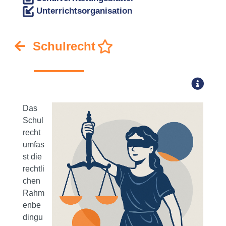
Unterrichtsorganisation
Schulrecht
Das
Schul
recht
umfas
st die
rechtli
chen
Rahm
enbe
dingu