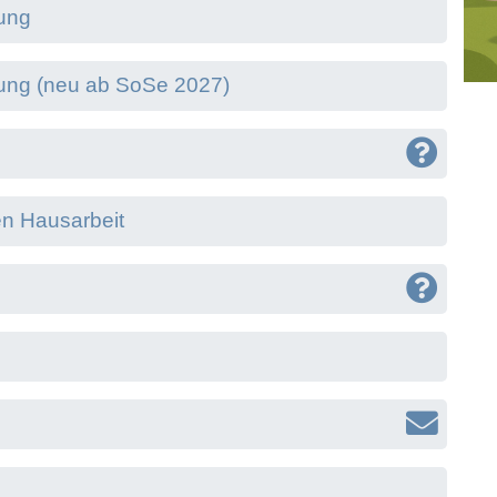
fung
fung (neu ab SoSe 2027)
en Hausarbeit