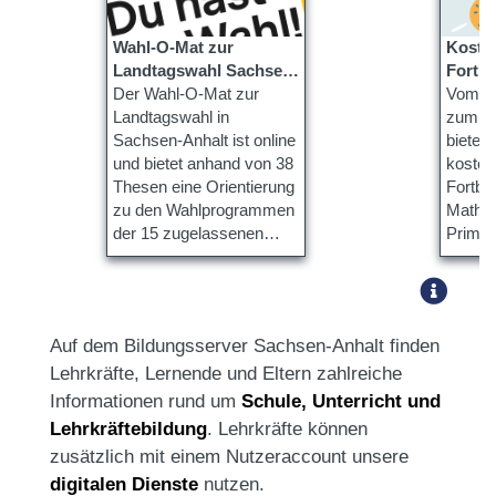
Wahl-O-Mat zur
Kosten
Landtagswahl Sachsen-
Fortbi
Anhalt ist online
Der Wahl-O-Mat zur
QuaMa
Vom 21
Landtagswahl in
zum 02
Sachsen-Anhalt ist online
bietet
und bietet anhand von 38
kosten
Thesen eine Orientierung
Fortbil
zu den Wahlprogrammen
Mathem
der 15 zugelassenen
Primar
Parteien.
Sekund
Auf dem Bildungsserver Sachsen-Anhalt finden
Lehrkräfte, Lernende und Eltern zahlreiche
Informationen rund um
Schule, Unterricht und
Lehrkräftebildung
. Lehrkräfte können
zusätzlich mit einem Nutzeraccount unsere
digitalen Dienste
nutzen.