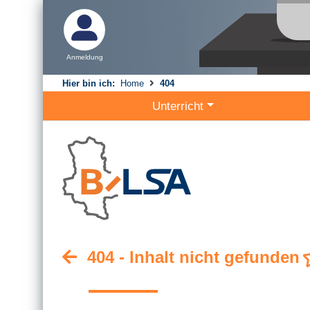
Anmeldung
Hier bin ich:
Home
404
Unterricht
404 - Inhalt nicht gefunden