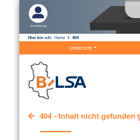
Anmeldung
Hier bin ich:
Home
404
Unterricht
404 - Inhalt nicht gefunden